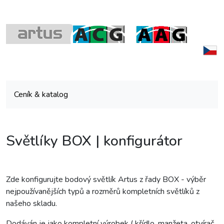
Ceník & katalog
Světlíky BOX | konfigurátor
Zde konfigurujte bodový světlík Artus z řady BOX - výběr
nejpoužívanějších typů a rozměrů kompletních světlíků z
našeho skladu.
Dodáván je jako kompletní výrobek ( křídlo, manžeta, otvírač